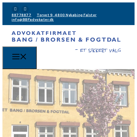
88778877
Torvet 9, 4800 Nykøbing Falster
info@BBFadvokater.dk