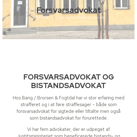
Forsvarsadvokat
88778877
info@BBFadvokater.dk
FORSVARSADVOKAT OG
BISTANDSADVOKAT​
Hos Bang / Brorsen & Fogtdal har vi stor erfaring med
strafferet og i at føre straffesager – både som
forsvarsadvokat for sigtede eller tiltalte men også
som bistandsadvokat for forurettede.
Vi har fem advokater, der er udpeget af
Justitsministeriet som beneficerede bistands- og