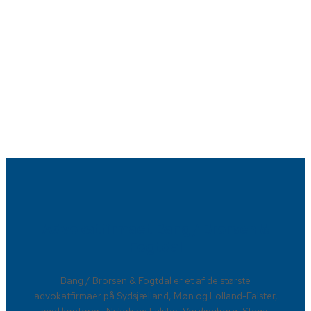
Advokatfirmaet Bang / Brorsen &
Fogtdal​
​Bang / Brorsen & Fogtdal er et af de største
advokatfirmaer på Sydsjælland, Møn og Lolland-Falster,