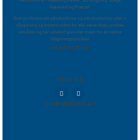
med kontorer i Nykøbing Falster, Vordingborg, Stege,
Næstved og Præstø.
Som professionelt advokatfirma og advokatkontor yder vi
rådgivning og bistand inden for alle væsentlige juridiske
områder og har udviklet specialer inden for en række
rådgivningsområder.
KONTAKT OS
88778877
Torvet 9, 4800 Nykøbing Falster
info@BBFadvokater.dk
FØLG OS
VI ER MEDLEM AF