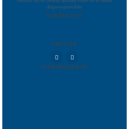
områder og har udviklet specialer inden for en række
rådgivningsområder.
KONTAKT OS
88778877
Torvet 9, 4800 Nykøbing Falster
info@BBFadvokater.dk
FØLG OS
VI ER MEDLEM AF