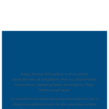
Advokatfirmaet Bang / Brorsen &
Fogtdal​
​Bang / Brorsen & Fogtdal er et af de største
advokatfirmaer på Sydsjælland, Møn og Lolland-Falster,
med kontorer i Nykøbing Falster, Vordingborg, Stege,
Næstved og Præstø.
Som professionelt advokatfirma og advokatkontor yder vi
rådgivning og bistand inden for alle væsentlige juridiske