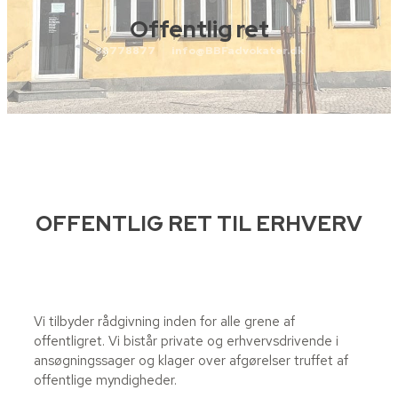
Offentlig ret
88778877
info@BBFadvokater.dk
OFFENTLIG RET TIL ERHVERV​
​Vi tilbyder rådgivning inden for alle grene af
offentligret. Vi bistår private og erhvervsdrivende i
ansøgningssager og klager over afgørelser truffet af
offentlige myndigheder.