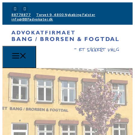
88778877
Torvet 9, 4800 Nykøbing Falster
info@BBFadvokater.dk