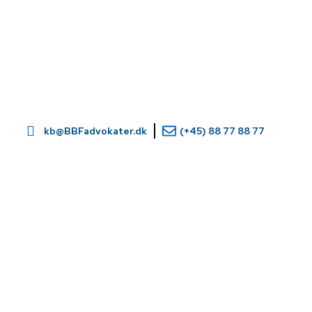
kb@BBFadvokater.dk
(+45) 88 77 88 77