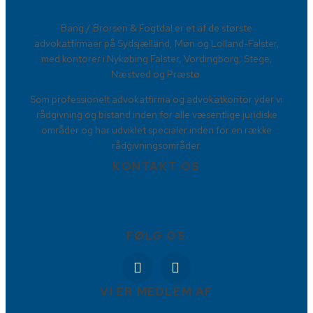
​Bang / Brorsen & Fogtdal er et af de største
advokatfirmaer på Sydsjælland, Møn og Lolland-Falster,
med kontorer i Nykøbing Falster, Vordingborg, Stege,
Næstved og Præstø.
Som professionelt advokatfirma og advokatkontor yder vi
rådgivning og bistand inden for alle væsentlige juridiske
områder og har udviklet specialer inden for en række
rådgivningsområder.
KONTAKT OS
88778877
Torvet 9, 4800 Nykøbing Falster
info@BBFadvokater.dk
FØLG OS
VI ER MEDLEM AF