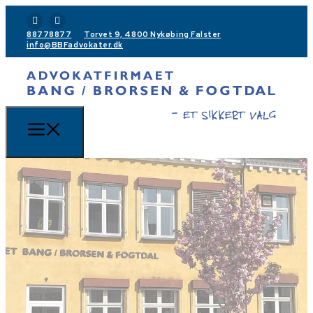
88778877
Torvet 9, 4800 Nykøbing Falster
info@BBFadvokater.dk