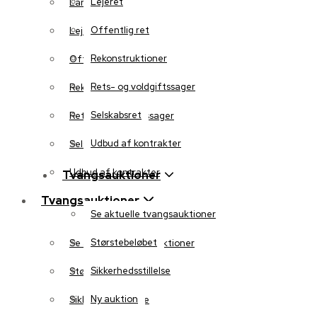
Lejeret
Landbrug
Offentlig ret
Lejeret
Rekonstruktioner
Offentlig ret
Rets- og voldgiftssager
Rekonstruktioner
Selskabsret
Rets- og voldgiftssager
Udbud af kontrakter
Selskabsret
Udbud af kontrakter
Tvangsauktioner
Tvangsauktioner
Se aktuelle tvangsauktioner
Størstebeløbet
Se aktuelle tvangsauktioner
Sikkerhedsstillelse
Størstebeløbet
Ny auktion
Sikkerhedsstillelse