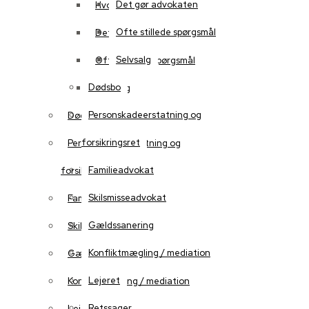
Det gør advokaten
Hvorfor vælge os?
Ofte stillede spørgsmål
Det gør advokaten
Selvsalg
Ofte stillede spørgsmål
Dødsbo
Selvsalg
Personskadeerstatning og
Dødsbo
forsikringsret
Personskadeerstatning og
Familieadvokat
forsikringsret
Skilsmisseadvokat
Familieadvokat
Gældssanering
Skilsmisseadvokat
Konfliktmægling / mediation
Gældssanering
Lejeret
Konfliktmægling / mediation
Retssager
Lejeret