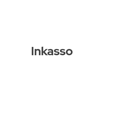
Inkasso
88778877
info@BBFadvokater.dk