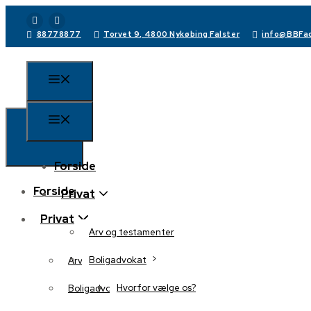
88778877
Torvet 9, 4800 Nykøbing Falster
info@BBFad
Forside
Forside
Privat
Privat
Arv og testamenter
Boligadvokat
Arv og testamenter
Hvorfor vælge os?
Boligadvokat