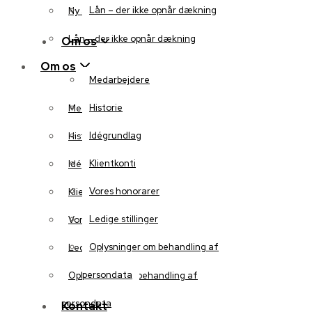
Lån – der ikke opnår dækning
Ny auktion
Lån – der ikke opnår dækning
Om os
Om os
Medarbejdere
Historie
Medarbejdere
Idégrundlag
Historie
Klientkonti
Idégrundlag
Vores honorarer
Klientkonti
Ledige stillinger
Vores honorarer
Oplysninger om behandling af
Ledige stillinger
persondata
Oplysninger om behandling af
persondata
Kontakt