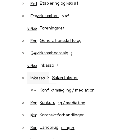
Etablering og køb af
Entrepriseret
virksomhed
Etablering og køb af
Foreningsret
virksomhed
Generationsskifte og
Foreningsret
virksomhedssalg
Generationsskifte og
Inkasso
virksomhedssalg
Salærtakster
Inkasso
Konfliktmægling / mediation
Salærtakster
Konkurs
Konfliktmægling / mediation
Kontraktforhandlinger
Konkurs
Landbrug
Kontraktforhandlinger