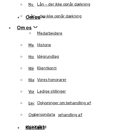
Lån – der ikke opnår dækning
Ny auktion
Lån – der ikke opnår dækning
Om os
Om os
Medarbejdere
Historie
Medarbejdere
Idégrundlag
Historie
Klientkonti
Idégrundlag
Vores honorarer
Klientkonti
Ledige stillinger
Vores honorarer
Oplysninger om behandling af
Ledige stillinger
persondata
Oplysninger om behandling af
persondata
Kontakt