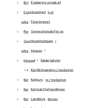
Etablering og køb af
Entrepriseret
virksomhed
Etablering og køb af
Foreningsret
virksomhed
Generationsskifte og
Foreningsret
virksomhedssalg
Generationsskifte og
Inkasso
virksomhedssalg
Salærtakster
Inkasso
Konfliktmægling / mediation
Salærtakster
Konkurs
Konfliktmægling / mediation
Kontraktforhandlinger
Konkurs
Landbrug
Kontraktforhandlinger