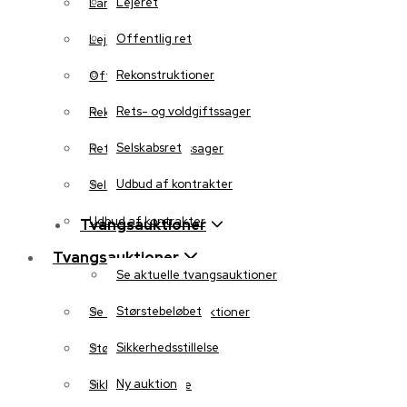
Lejeret
Landbrug
Offentlig ret
Lejeret
Rekonstruktioner
Offentlig ret
Rets- og voldgiftssager
Rekonstruktioner
Selskabsret
Rets- og voldgiftssager
Udbud af kontrakter
Selskabsret
Udbud af kontrakter
Tvangsauktioner
Tvangsauktioner
Se aktuelle tvangsauktioner
Størstebeløbet
Se aktuelle tvangsauktioner
Sikkerhedsstillelse
Størstebeløbet
Ny auktion
Sikkerhedsstillelse