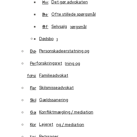
Det gør advokaten
Hvorfor vælge os?
Ofte stillede spørgsmål
Det gør advokaten
Selvsalg
Ofte stillede spørgsmål
Dødsbo
Selvsalg
Personskadeerstatning og
Dødsbo
forsikringsret
Personskadeerstatning og
Familieadvokat
forsikringsret
Skilsmisseadvokat
Familieadvokat
Gældssanering
Skilsmisseadvokat
Konfliktmægling / mediation
Gældssanering
Lejeret
Konfliktmægling / mediation
Retssager
Lejeret