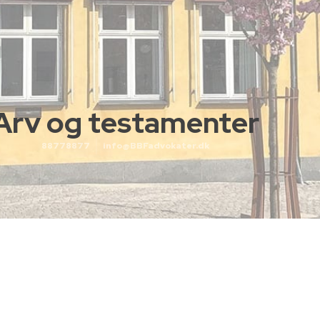
Arv og testamenter
88778877
info@BBFadvokater.dk