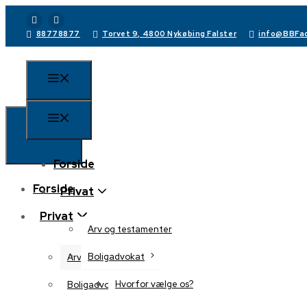
88778877
Torvet 9, 4800 Nykøbing Falster
info@BBFad
Forside
Forside
Privat
Privat
Arv og testamenter
Boligadvokat
Arv og testamenter
Hvorfor vælge os?
Boligadvokat