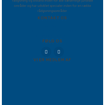
rådgivning og bistand inden for alle væsentlige juridiske
områder og har udviklet specialer inden for en række
rådgivningsområder.
KONTAKT OS
88778877
Torvet 9, 4800 Nykøbing Falster
info@BBFadvokater.dk
FØLG OS
VI ER MEDLEM AF