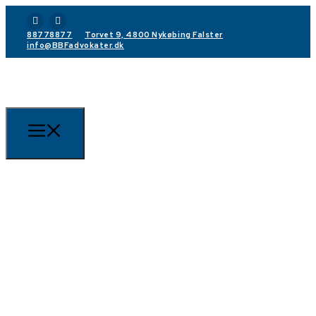
88778877
Torvet 9, 4800 Nykøbing Falster
info@BBFadvokater.dk