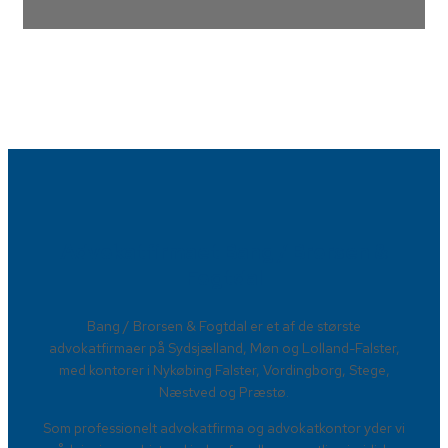
Advokatfirmaet Bang / Brorsen &
Fogtdal​
​Bang / Brorsen & Fogtdal er et af de største
advokatfirmaer på Sydsjælland, Møn og Lolland-Falster,
med kontorer i Nykøbing Falster, Vordingborg, Stege,
Næstved og Præstø.
Som professionelt advokatfirma og advokatkontor yder vi