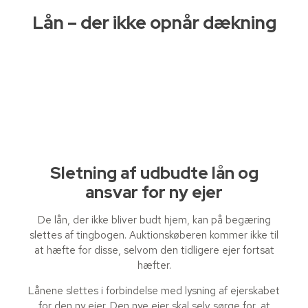
Lån – der ikke opnår dækning
88778877
info@BBFadvokater.dk
Sletning af udbudte lån og
ansvar for ny ejer
De lån, der ikke bliver budt hjem, kan på begæring
slettes af tingbogen. Auktionskøberen kommer ikke til
at hæfte for disse, selvom den tidligere ejer fortsat
hæfter.
Lånene slettes i forbindelse med lysning af ejerskabet
for den ny ejer. Den nye ejer skal selv sørge for, at