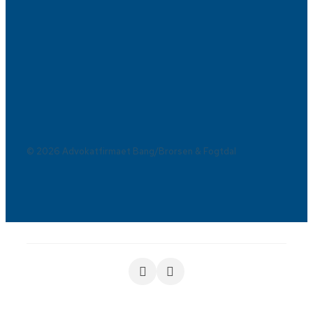
© 2026 Advokatfirmaet Bang/Brorsen & Fogtdal