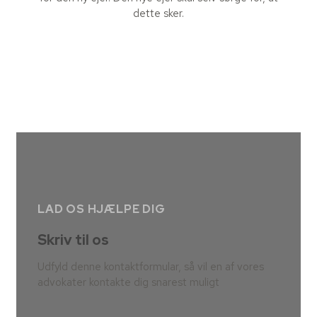
dette sker.
LAD OS HJÆLPE DIG
Skriv til os
Udfyld denne kontaktformular, så vil en af vores
advokater kontakte dig snarest muligt​