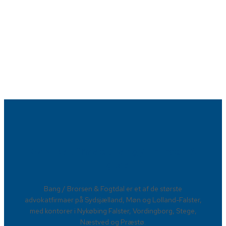
Advokatfirmaet Bang / Brorsen &
Fogtdal​
​Bang / Brorsen & Fogtdal er et af de største
advokatfirmaer på Sydsjælland, Møn og Lolland-Falster,
med kontorer i Nykøbing Falster, Vordingborg, Stege,
Næstved og Præstø.