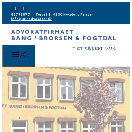
88778877
Torvet 9, 4800 Nykøbing Falster
info@BBFadvokater.dk