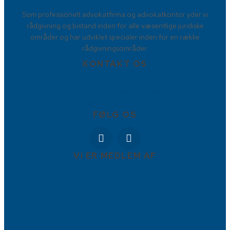
Som professionelt advokatfirma og advokatkontor yder vi
rådgivning og bistand inden for alle væsentlige juridiske
områder og har udviklet specialer inden for en række
rådgivningsområder.
KONTAKT OS
88778877
Torvet 9, 4800 Nykøbing Falster
info@BBFadvokater.dk
FØLG OS
VI ER MEDLEM AF