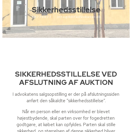
Sikkerhedsstillelse
88778877
info@BBFadvokater.dk
SIKKERHEDSSTILLELSE VED
AFSLUTNING AF AUKTION
I advokatens salgsopstilling er der på afslutningssiden
anført den såkaldte ”sikkerhedsstillelse”.
Når en person eller en virksomhed er blevet
højestbydende, skal parten over for fogedretten
godtgøre, at købet kan opfyldes. Parten skal stille
sikkerhed, og størrelsen af denne sikkerhed bliver