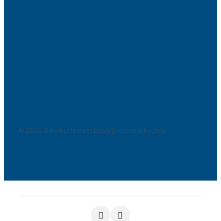
© 2026 Advokatfirmaet Bang/Brorsen & Fogtdal