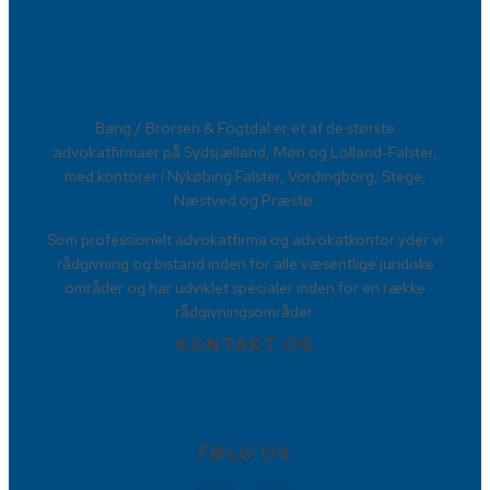
Advokatfirmaet Bang / Brorsen &
Fogtdal​
​Bang / Brorsen & Fogtdal er et af de største
advokatfirmaer på Sydsjælland, Møn og Lolland-Falster,
med kontorer i Nykøbing Falster, Vordingborg, Stege,
Næstved og Præstø.
Som professionelt advokatfirma og advokatkontor yder vi
rådgivning og bistand inden for alle væsentlige juridiske
områder og har udviklet specialer inden for en række
rådgivningsområder.
KONTAKT OS
88778877
Torvet 9, 4800 Nykøbing Falster
info@BBFadvokater.dk
FØLG OS