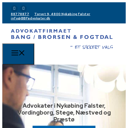
88778877
Torvet 9, 4800 Nykøbing Falster
info@BBFadvokater.dk
Advokater i Nykøbing Falster,
Vordingborg, Stege, Næstved og
Præstø