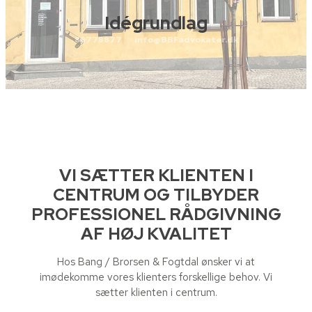
Idégrundlag
88778877
info@BBFadvokater.dk
VI SÆTTER KLIENTEN I
CENTRUM OG TILBYDER
PROFESSIONEL RÅDGIVNING
AF HØJ KVALITET​
Hos Bang / Brorsen & Fogtdal ønsker vi at
imødekomme vores klienters forskellige behov. Vi
sætter klienten i centrum.