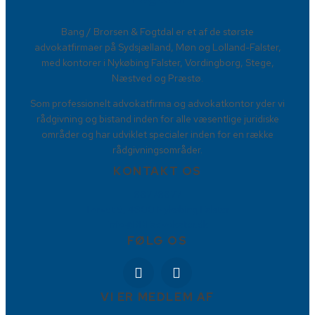
​Bang / Brorsen & Fogtdal er et af de største
advokatfirmaer på Sydsjælland, Møn og Lolland-Falster,
med kontorer i Nykøbing Falster, Vordingborg, Stege,
Næstved og Præstø.
Som professionelt advokatfirma og advokatkontor yder vi
rådgivning og bistand inden for alle væsentlige juridiske
områder og har udviklet specialer inden for en række
rådgivningsområder.
KONTAKT OS
88778877
Torvet 9, 4800 Nykøbing Falster
info@BBFadvokater.dk
FØLG OS
VI ER MEDLEM AF