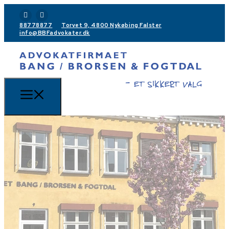
88778877
Torvet 9, 4800 Nykøbing Falster
info@BBFadvokater.dk