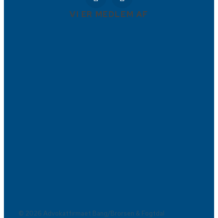
VI ER MEDLEM AF
© 2026 Advokatfirmaet Bang/Brorsen & Fogtdal