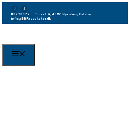
88778877
Torvet 9, 4800 Nykøbing Falster
info@BBFadvokater.dk