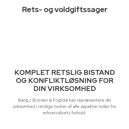
Rets- og voldgiftssager
88778877
info@BBFadvokater.dk
KOMPLET RETSLIG BISTAND
OG KONFLIKTLØSNING FOR
DIN VIRKSOMHED​
Bang / Brorsen & Fogtdal kan repræsentere din
virksomhed i retslige tvister af alle aspekter inden for
erhvervslivets forhold.