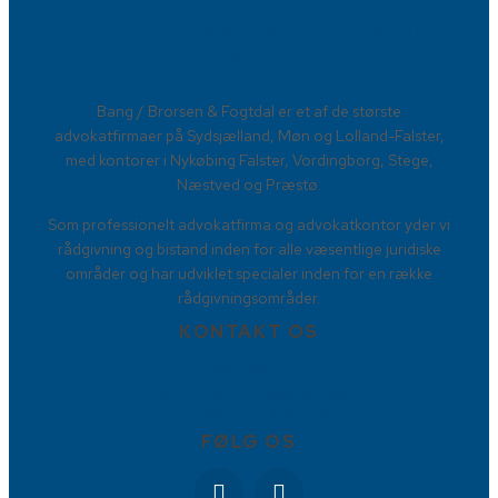
Advokatfirmaet Bang / Brorsen &
Fogtdal​
​Bang / Brorsen & Fogtdal er et af de største
advokatfirmaer på Sydsjælland, Møn og Lolland-Falster,
med kontorer i Nykøbing Falster, Vordingborg, Stege,
Næstved og Præstø.
Som professionelt advokatfirma og advokatkontor yder vi
rådgivning og bistand inden for alle væsentlige juridiske
områder og har udviklet specialer inden for en række
rådgivningsområder.
KONTAKT OS
88778877
Torvet 9, 4800 Nykøbing Falster
info@BBFadvokater.dk
FØLG OS