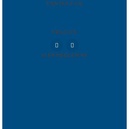
KONTAKT OS
88778877
Torvet 9, 4800 Nykøbing Falster
info@BBFadvokater.dk
FØLG OS
VI ER MEDLEM AF