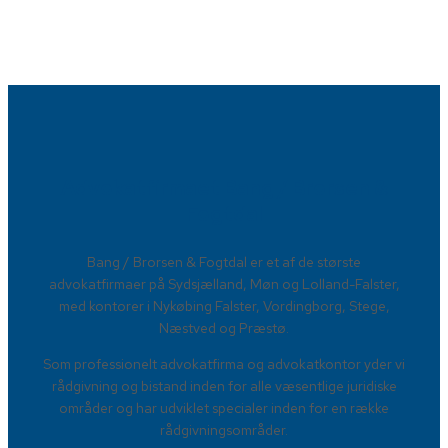
Advokatfirmaet Bang / Brorsen &
Fogtdal​
​Bang / Brorsen & Fogtdal er et af de største
advokatfirmaer på Sydsjælland, Møn og Lolland-Falster,
med kontorer i Nykøbing Falster, Vordingborg, Stege,
Næstved og Præstø.
Som professionelt advokatfirma og advokatkontor yder vi
rådgivning og bistand inden for alle væsentlige juridiske
områder og har udviklet specialer inden for en række
rådgivningsområder.