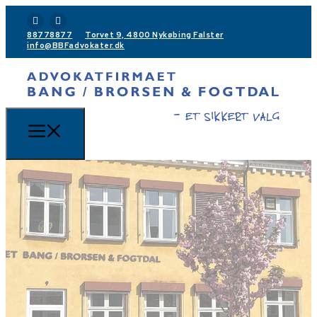
88778877
Torvet 9, 4800 Nykøbing Falster
info@BBFadvokater.dk