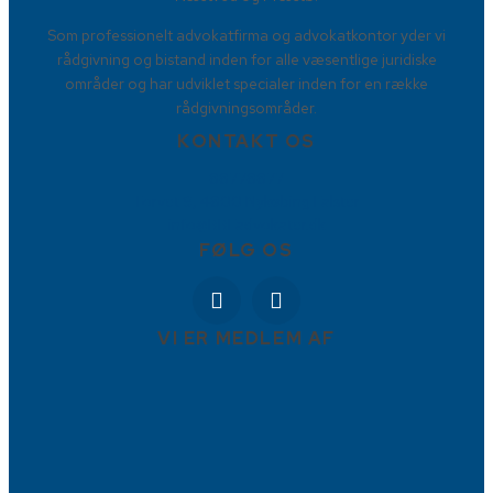
Som professionelt advokatfirma og advokatkontor yder vi
rådgivning og bistand inden for alle væsentlige juridiske
områder og har udviklet specialer inden for en række
rådgivningsområder.
KONTAKT OS
88778877
Torvet 9, 4800 Nykøbing Falster
info@BBFadvokater.dk
FØLG OS
VI ER MEDLEM AF