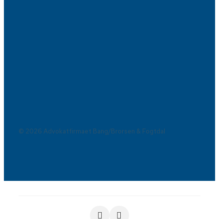
© 2026 Advokatfirmaet Bang/Brorsen & Fogtdal