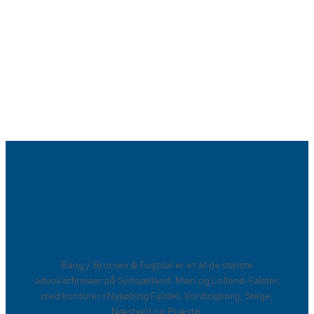
Advokatfirmaet Bang / Brorsen &
Fogtdal​
​Bang / Brorsen & Fogtdal er et af de største
advokatfirmaer på Sydsjælland, Møn og Lolland-Falster,
med kontorer i Nykøbing Falster, Vordingborg, Stege,
Næstved og Præstø.