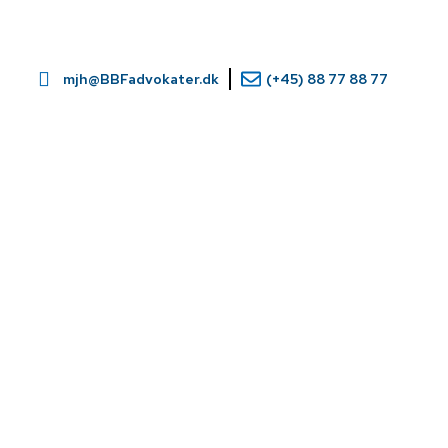
mjh@BBFadvokater.dk
(+45) 88 77 88 77