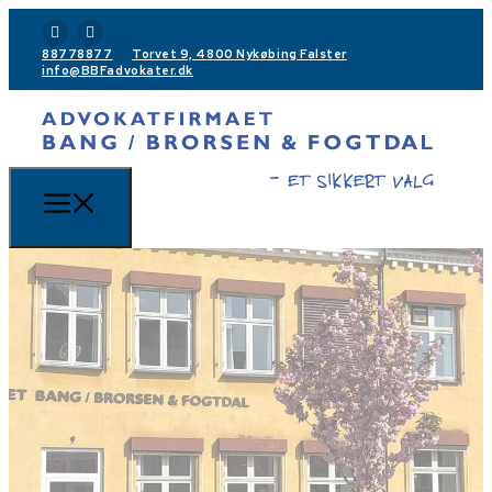
88778877
Torvet 9, 4800 Nykøbing Falster
info@BBFadvokater.dk