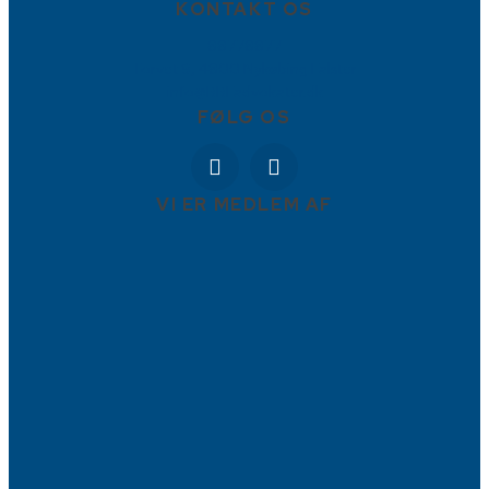
KONTAKT OS
88778877
Torvet 9, 4800 Nykøbing Falster
info@BBFadvokater.dk
FØLG OS
VI ER MEDLEM AF