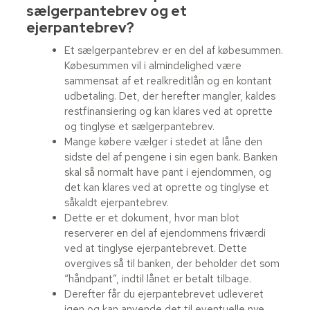
sælgerpantebrev og et
ejerpantebrev?
Et sælgerpantebrev er en del af købesummen.
Købesummen vil i almindelighed være
sammensat af et realkreditlån og en kontant
udbetaling. Det, der herefter mangler, kaldes
restfinansiering og kan klares ved at oprette
og tinglyse et sælgerpantebrev.
Mange købere vælger i stedet at låne den
sidste del af pengene i sin egen bank. Banken
skal så normalt have pant i ejendommen, og
det kan klares ved at oprette og tinglyse et
såkaldt ejerpantebrev.
Dette er et dokument, hvor man blot
reserverer en del af ejendommens friværdi
ved at tinglyse ejerpantebrevet. Dette
overgives så til banken, der beholder det som
“håndpant”, indtil lånet er betalt tilbage.
Derefter får du ejerpantebrevet udleveret
igen og kan anvende det til eventuelle nye