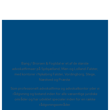
Advokatfirmaet Bang / Brorsen &
Fogtdal​
​Bang / Brorsen & Fogtdal er et af de største
advokatfirmaer på Sydsjælland, Møn og Lolland-Falster,
med kontorer i Nykøbing Falster, Vordingborg, Stege,
Næstved og Præstø.
Som professionelt advokatfirma og advokatkontor yder vi
rådgivning og bistand inden for alle væsentlige juridiske
områder og har udviklet specialer inden for en række
rådgivningsområder.