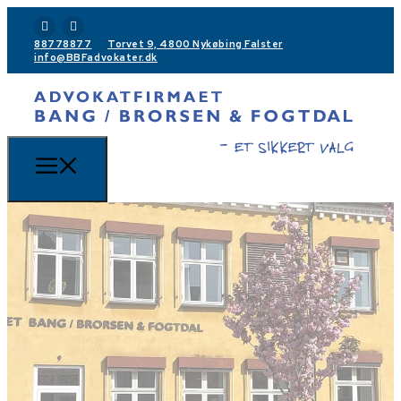
88778877
Torvet 9, 4800 Nykøbing Falster
info@BBFadvokater.dk