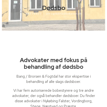
Dødsbo
88778877
info@BBFadvokater.dk
Advokater med fokus på
behandling af dødsbo
​Bang / Brorsen & Fogtdal har stor ekspertise i
behandling af alle slags dødsboer.
Vi har fem autoriserede bobestyrere og tre andre
advokater, der også behandler dødsboer. Du finder
disse advokater i Nykøbing Falster, Vordingborg,
Stege, Næstved og Præstø.