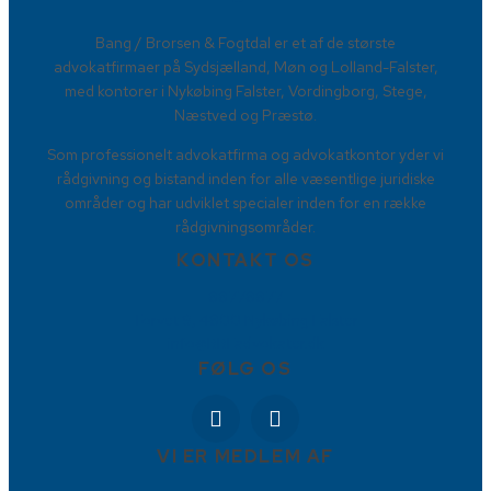
​Bang / Brorsen & Fogtdal er et af de største
advokatfirmaer på Sydsjælland, Møn og Lolland-Falster,
med kontorer i Nykøbing Falster, Vordingborg, Stege,
Næstved og Præstø.
Som professionelt advokatfirma og advokatkontor yder vi
rådgivning og bistand inden for alle væsentlige juridiske
områder og har udviklet specialer inden for en række
rådgivningsområder.
KONTAKT OS
88778877
Torvet 9, 4800 Nykøbing Falster
info@BBFadvokater.dk
FØLG OS
VI ER MEDLEM AF