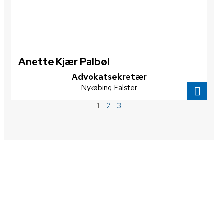
Anette Kjær Palbøl
Advokatsekretær
Nykøbing Falster
1
2
3