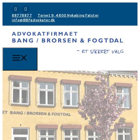
88778877
Torvet 9, 4800 Nykøbing Falster
info@BBFadvokater.dk