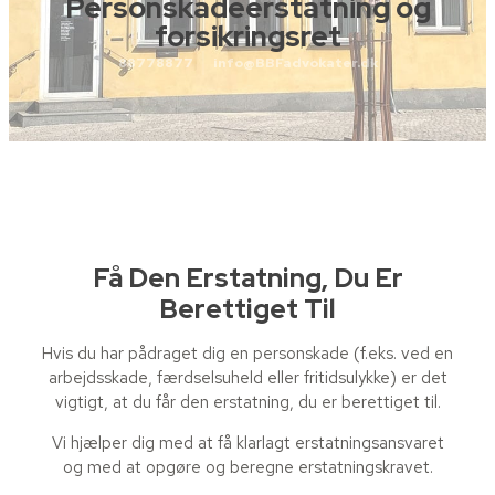
Personskadeerstatning og
forsikringsret
88778877
info@BBFadvokater.dk
Få Den Erstatning, Du Er
Berettiget Til
Hvis du har pådraget dig en personskade (f.eks. ved en
arbejdsskade, færdselsuheld eller fritidsulykke) er det
vigtigt, at du får den erstatning, du er berettiget til.
Vi hjælper dig med at få klarlagt erstatningsansvaret
og med at opgøre og beregne erstatningskravet.