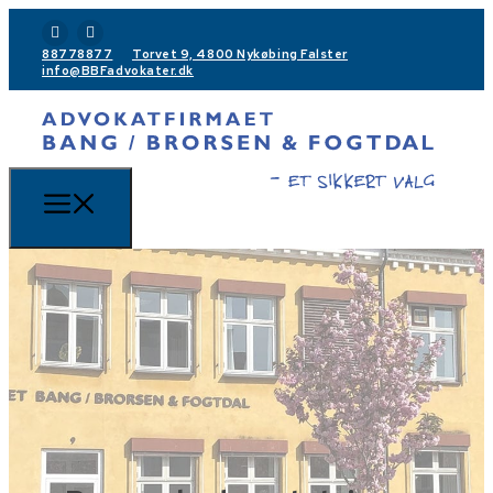
88778877
Torvet 9, 4800 Nykøbing Falster
info@BBFadvokater.dk