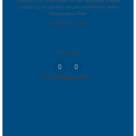
rådgivning og bistand inden for alle væsentlige juridiske
områder og har udviklet specialer inden for en række
rådgivningsområder.
KONTAKT OS
88778877
Torvet 9, 4800 Nykøbing Falster
info@BBFadvokater.dk
FØLG OS
VI ER MEDLEM AF