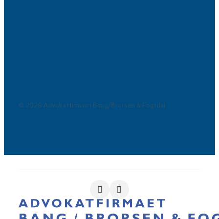
© 2026 Advokatfirmaet Bang/Brorsen & Fogtdal