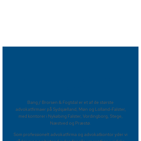
Advokatfirmaet Bang / Brorsen &
Fogtdal​
​Bang / Brorsen & Fogtdal er et af de største
advokatfirmaer på Sydsjælland, Møn og Lolland-Falster,
med kontorer i Nykøbing Falster, Vordingborg, Stege,
Næstved og Præstø.
Som professionelt advokatfirma og advokatkontor yder vi