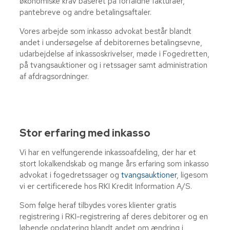
økonomiske krav baseret på forfaldne fakturaer,
pantebreve og andre betalingsaftaler.​
Vores arbejde som inkasso advokat består blandt
andet i undersøgelse af debitorernes betalingsevne,
udarbejdelse af inkassoskrivelser, møde i Fogedretten,
på tvangsauktioner og i retssager samt administration
af afdragsordninger.
Stor erfaring med inkasso
Vi har en velfungerende inkassoafdeling, der har et
stort lokalkendskab og mange års erfaring som inkasso
advokat i fogedretssager og
tvangsauktioner
, ligesom
vi er certificerede hos RKI Kredit Information A/S.
Som følge heraf tilbydes vores klienter gratis
registrering i RKI-registrering af deres debitorer og en
løbende opdatering blandt andet om ændring i