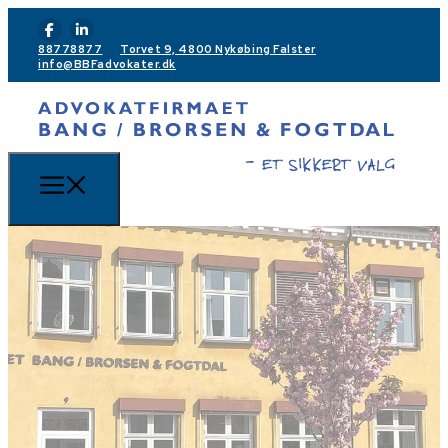
88778877
Torvet 9, 4800 Nykøbing Falster
info@BBFadvokater.dk