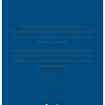
Advokatfirmaet Bang / Brorsen &
Fogtdal​
​Bang / Brorsen & Fogtdal er et af de største
advokatfirmaer på Sydsjælland, Møn og Lolland-Falster,
med kontorer i Nykøbing Falster, Vordingborg, Stege,
Næstved og Præstø.
Som professionelt advokatfirma og advokatkontor yder vi
rådgivning og bistand inden for alle væsentlige juridiske
områder og har udviklet specialer inden for en række
rådgivningsområder.
KONTAKT OS
88778877
Torvet 9, 4800 Nykøbing Falster
info@BBFadvokater.dk
FØLG OS