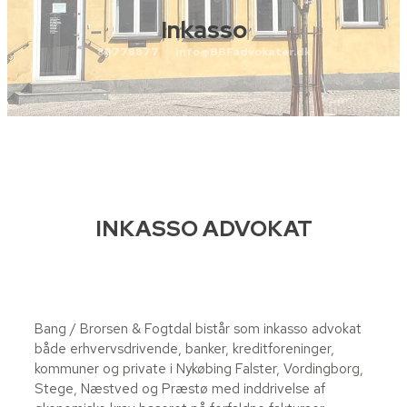
Inkasso
88778877
info@BBFadvokater.dk
INKASSO ADVOKAT
Bang / Brorsen & Fogtdal bistår som inkasso advokat
både erhvervsdrivende, banker, kreditforeninger,
kommuner og private i Nykøbing Falster, Vordingborg,
Stege, Næstved og Præstø med inddrivelse af