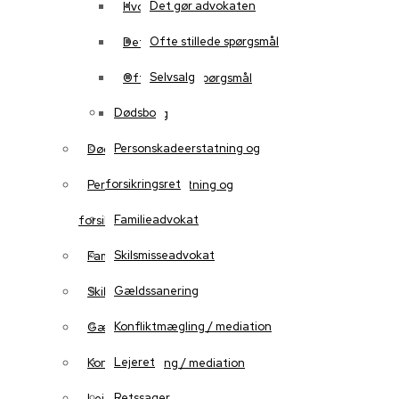
Det gør advokaten
Hvorfor vælge os?
Ofte stillede spørgsmål
Det gør advokaten
Selvsalg
Ofte stillede spørgsmål
Dødsbo
Selvsalg
Personskadeerstatning og
Dødsbo
forsikringsret
Personskadeerstatning og
Familieadvokat
forsikringsret
Skilsmisseadvokat
Familieadvokat
Gældssanering
Skilsmisseadvokat
Konfliktmægling / mediation
Gældssanering
Lejeret
Konfliktmægling / mediation
Retssager
Lejeret