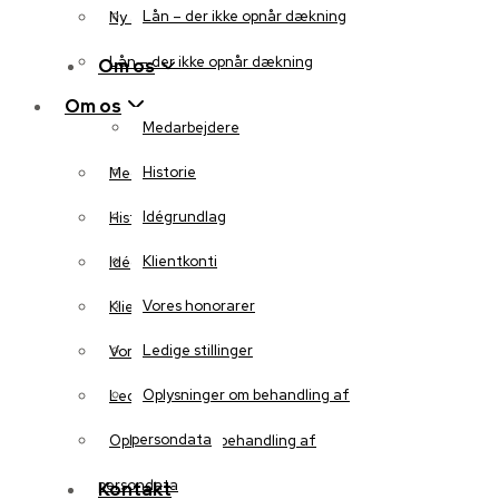
Lån – der ikke opnår dækning
Ny auktion
Lån – der ikke opnår dækning
Om os
Om os
Medarbejdere
Historie
Medarbejdere
Idégrundlag
Historie
Klientkonti
Idégrundlag
Vores honorarer
Klientkonti
Ledige stillinger
Vores honorarer
Oplysninger om behandling af
Ledige stillinger
persondata
Oplysninger om behandling af
persondata
Kontakt