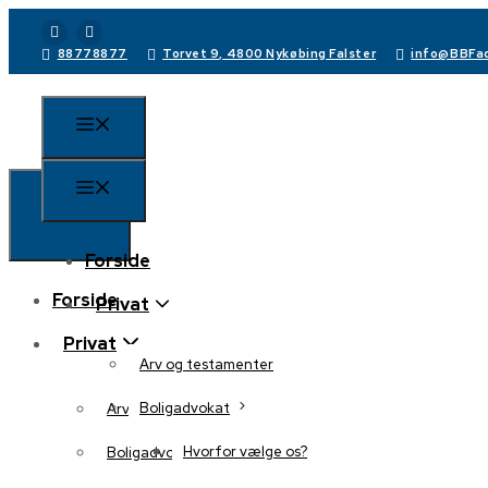
88778877
Torvet 9, 4800 Nykøbing Falster
info@BBFad
Forside
Forside
Privat
Privat
Arv og testamenter
Boligadvokat
Arv og testamenter
Hvorfor vælge os?
Boligadvokat