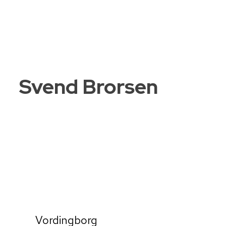
Svend Brorsen
88778877
info@BBFadvokater.dk
Vordingborg