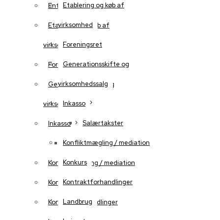
Etablering og køb af
Entrepriseret
virksomhed
Etablering og køb af
Foreningsret
virksomhed
Generationsskifte og
Foreningsret
virksomhedssalg
Generationsskifte og
Inkasso
virksomhedssalg
Salærtakster
Inkasso
Konfliktmægling / mediation
Salærtakster
Konkurs
Konfliktmægling / mediation
Kontraktforhandlinger
Konkurs
Landbrug
Kontraktforhandlinger