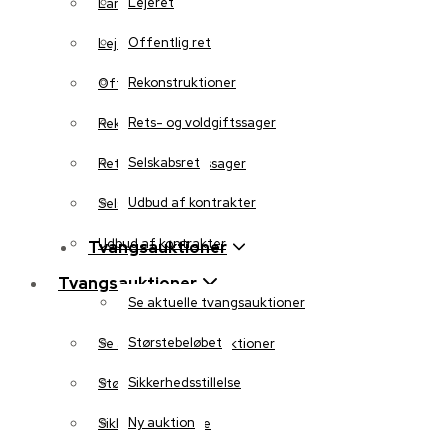
Lejeret
Landbrug
Offentlig ret
Lejeret
Rekonstruktioner
Offentlig ret
Rets- og voldgiftssager
Rekonstruktioner
Selskabsret
Rets- og voldgiftssager
Udbud af kontrakter
Selskabsret
Udbud af kontrakter
Tvangsauktioner
Tvangsauktioner
Se aktuelle tvangsauktioner
Størstebeløbet
Se aktuelle tvangsauktioner
Sikkerhedsstillelse
Størstebeløbet
Ny auktion
Sikkerhedsstillelse