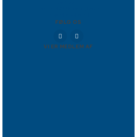
88778877
Torvet 9, 4800 Nykøbing Falster
info@BBFadvokater.dk
FØLG OS
VI ER MEDLEM AF