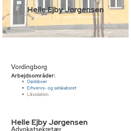
Helle Ejby Jørgensen
88778877
info@BBFadvokater.dk
Vordingborg
Arbejdsområder:
Dødsboer
Erhvervs- og selskabsret
Likvidation
Helle Ejby Jørgensen
Advokatsekretær