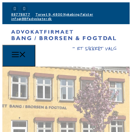
88778877
Torvet 9, 4800 Nykøbing Falster
info@BBFadvokater.dk