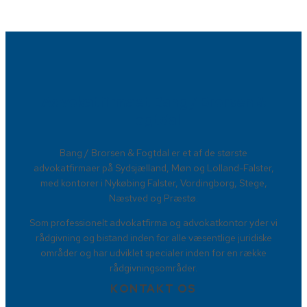
Advokatfirmaet Bang / Brorsen &
Fogtdal​
​Bang / Brorsen & Fogtdal er et af de største
advokatfirmaer på Sydsjælland, Møn og Lolland-Falster,
med kontorer i Nykøbing Falster, Vordingborg, Stege,
Næstved og Præstø.
Som professionelt advokatfirma og advokatkontor yder vi
rådgivning og bistand inden for alle væsentlige juridiske
områder og har udviklet specialer inden for en række
rådgivningsområder.
KONTAKT OS