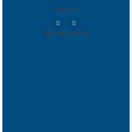
info@BBFadvokater.dk
FØLG OS
VI ER MEDLEM AF