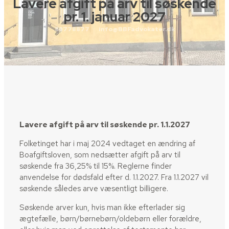
Lavere afgift på arv til søskende
pr. 1. januar 2027
88778877
info@BBFadvokater.dk
​Lavere afgift på arv til søskende pr. 1.1.2027
Folketinget har i maj 2024 vedtaget en ændring af
Boafgiftsloven, som nedsætter afgift på arv til
søskende fra 36,25% til 15%. Reglerne finder
anvendelse for dødsfald efter d. 1.1.2027. Fra 1.1.2027 vil
søskende således arve væsentligt billigere.
Søskende arver kun, hvis man ikke efterlader sig
ægtefælle, børn/børnebørn/oldebørn eller forældre,