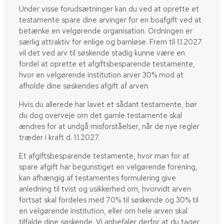
Under visse forudsætninger kan du ved at oprette et
testamente spare dine arvinger for en boafgift ved at
betænke en velgørende organisation. Ordningen er
særlig attraktiv for enlige og barnløse. Frem til 1.1.2027
vil det ved arv til søskende stadig kunne være en
fordel at oprette et afgiftsbesparende testamente,
hvor en velgørende institution arver 30% mod at
afholde dine søskendes afgift af arven.
Hvis du allerede har lavet et sådant testamente, bør
du dog overveje om det gamle testamente skal
ændres for at undgå misforståelser, når de nye regler
træder i kraft d. 1.1.2027.
Et afgiftsbesparende testamente, hvor man for at
spare afgift har begunstiget en velgørende forening,
kan afhængig af testamentes formulering give
anledning til tvist og usikkerhed om, hvorvidt arven
fortsat skal fordeles med 70% til søskende og 30% til
en velgørende institution, eller om hele arven skal
tilfalde dine søskende. Vi anbefaler derfor at du tager