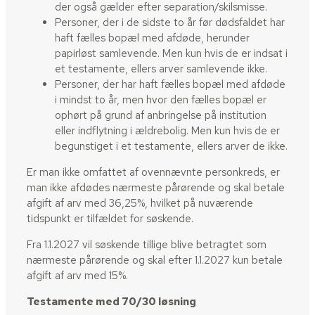
der også gælder efter separation/skilsmisse.
​Personer, der i de sidste to år før dødsfaldet har
haft fælles bopæl med afdøde, herunder
papirløst samlevende. Men kun hvis de er indsat i
et testamente, ellers arver samlevende ikke.
Personer, der har haft fælles bopæl med afdøde
i mindst to år, men hvor den fælles bopæl er
ophørt på grund af anbringelse på institution
eller indflytning i ældrebolig. Men kun hvis de er
begunstiget i et testamente, ellers arver de ikke.
Er man ikke omfattet af ovennævnte personkreds, er
man ikke afdødes nærmeste pårørende og skal betale
afgift af arv med 36,25%, hvilket på nuværende
tidspunkt er tilfældet for søskende.
Fra 1.1.2027 vil søskende tillige blive betragtet som
nærmeste pårørende og skal efter 1.1.2027 kun betale
afgift af arv med 15%.
Testamente med 70/30 løsning