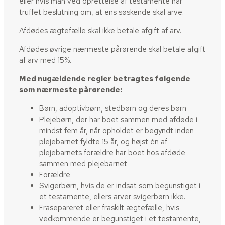
eller hvis man ved oprettelse af testamente har
truffet beslutning om, at ens søskende skal arve.
Afdødes ægtefælle skal ikke betale afgift af arv.
Afdødes øvrige nærmeste pårørende skal betale afgift
af arv med 15%.
​Med nugældende regler betragtes følgende
som nærmeste pårørende:
Børn, adoptivbørn, stedbørn og deres børn
Plejebørn, der har boet sammen med afdøde i
mindst fem år, når opholdet er begyndt inden
plejebarnet fyldte 15 år, og højst én af
plejebarnets forældre har boet hos afdøde
sammen med plejebarnet
Forældre
Svigerbørn, hvis de er indsat som begunstiget i
et testamente, ellers arver svigerbørn ikke.
​Frasepareret eller fraskilt ægtefælle, hvis
vedkommende er begunstiget i et testamente,