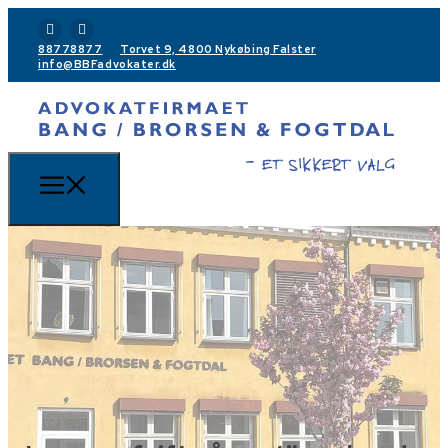
88778877
Torvet 9, 4800 Nykøbing Falster
info@BBFadvokater.dk