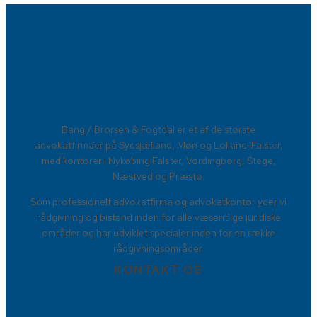
Advokatfirmaet Bang / Brorsen &
Fogtdal​
​Bang / Brorsen & Fogtdal er et af de største
advokatfirmaer på Sydsjælland, Møn og Lolland-Falster,
med kontorer i Nykøbing Falster, Vordingborg, Stege,
Næstved og Præstø.
Som professionelt advokatfirma og advokatkontor yder vi
rådgivning og bistand inden for alle væsentlige juridiske
områder og har udviklet specialer inden for en række
rådgivningsområder.
KONTAKT OS
88778877
Torvet 9, 4800 Nykøbing Falster